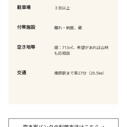
駐車場
３台以上
付帯施設
離れ・納屋、蔵
空き地等
畑：713㎡、希望があれば山林
も応相談
交通
榛原駅まで車27分（20.5㎞）