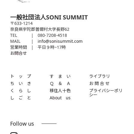
一般社団法人SONI SUMMIT
〒633-1214
奈良県宇陀郡曽爾村大字長野62
TEL
| 080-7208-4518
MAIL
|
info@sonisummit.com
営業時間
| 平日９時~17時
お問合せ
ト ッ プ
す ま い
ライブラリ
ち い き
Ｑ ＆ Ａ
お 問 合 せ
く ら し
移住人十色
プライバシーポリ
シー
し ご と
About us
Follow us